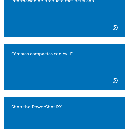
Información de producto más detallada

Cámaras compactas con Wi-Fi

Shop the PowerShot PX