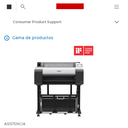
Canon Logo, back to
Consumer Product Support
Activ
Canon
Gama de productos

ASISTENCIA