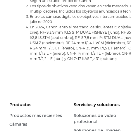
Según un estudio propio de Canon.
Los tipos de objetivos vendidos varían en cada mercado. 
multiplicadores. Incluidos los objetivos anunciados a fech
Entre las cámaras digitales de objetivos intercambiables 
julio de 2020.
En 2024, Canon lanzó al mercado los siguientes 15 objetivo
cine): RF-S 3,9 mm f/3,5 STM DUAL FISHEYE (junio), RF 3
f/2,8 IS STM (septiembre), RF-S 7,8 mm f/4 STM DUAL (no
USM Z (noviembre), RF 24 mm f/1,4 L VCM (diciembre), RF
R 24 mm T/1,5 L F (enero), CN-R 35 mm T/1,5 L F (enero), 
mm T/1,3 L F (enero), CN-R 14 mm T/3,1 L F (febrero), CN-
mm T/2,2 L F (abril) y CN 7×17 KAS T／R1 (octubre).
Productos
Servicios y soluciones
Productos más recientes
Soluciones de vídeo
profesional
Cámaras
Soluciones de imagen