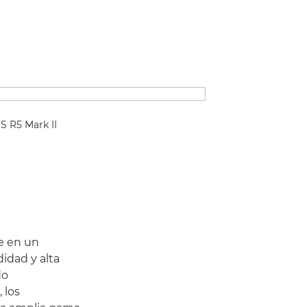
S R5 Mark II
te en un
idad y alta
do
 los