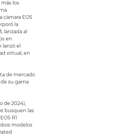
 más los
ima
 la cámara EOS
rporó la
, lanzada al
os en
 lanzó el
d virtual, en
ota de mercado
a de su gama
to de 2024),
ue busquen las
a EOS R1
Ambos modelos
rated