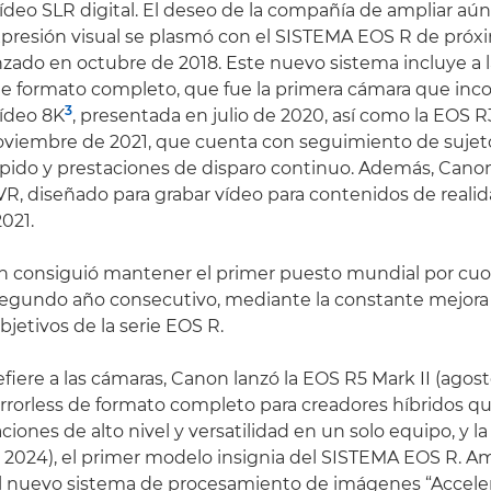
ídeo SLR digital. El deseo de la compañía de ampliar aún
expresión visual se plasmó con el SISTEMA EOS R de próx
nzado en octubre de 2018. Este nuevo sistema incluye a
de formato completo, que fue la primera cámara que inco
3
ídeo 8K
, presentada en julio de 2020, así como la EOS R3
viembre de 2021, que cuenta con seguimiento de sujet
ido y prestaciones de disparo continuo. Además, Canon
, diseñado para grabar vídeo para contenidos de realida
021.
n consiguió mantener el primer puesto mundial por cu
segundo año consecutivo, mediante la constante mejor
jetivos de la serie EOS R.
efiere a las cámaras, Canon lanzó la EOS R5 Mark II (agos
rorless de formato completo para creadores híbridos q
iones de alto nivel y versatilidad en un solo equipo, y l
 2024), el primer modelo insignia del SISTEMA EOS R. 
l nuevo sistema de procesamiento de imágenes “Accele