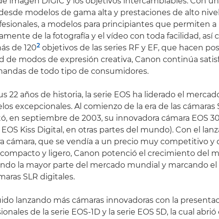
de imagen DIGIC y los objetivos intercambiables. Con u
desde modelos de gama alta y prestaciones de alto nivel
ofesionales, a modelos para principiantes que permiten a 
amente de la fotografía y el vídeo con toda facilidad, as
2
ás de 120
objetivos de las series RF y EF, que hacen po
d de modos de expresión creativa, Canon continúa satis
mandas de todo tipo de consumidores.
us 22 años de historia, la serie EOS ha liderado el merca
s excepcionales. Al comienzo de la era de las cámaras S
ó, en septiembre de 2003, su innovadora cámara EOS 3
o EOS Kiss Digital, en otras partes del mundo). Con el la
a cámara, que se vendía a un precio muy competitivo y
compacto y ligero, Canon potenció el crecimiento del 
rando la mayor parte del mercado mundial y marcando e
ámaras SLR digitales.
ido lanzando más cámaras innovadoras con la presentac
onales de la serie EOS-1D y la serie EOS 5D, la cual abrió