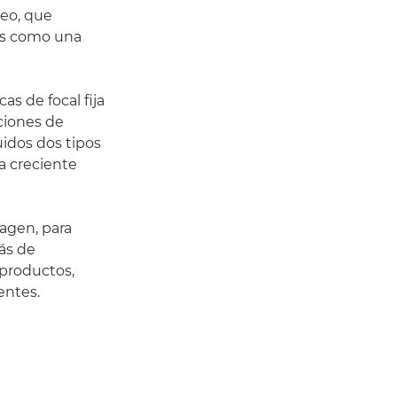
deo, que
is como una
s de focal fija
cciones de
luidos dos tipos
la creciente
magen, para
más de
 productos,
entes.