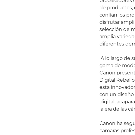
procesadores 
de productos, 
confían los pr
disfrutar ampli
selección de m
amplia varieda
diferentes de
A lo largo de s
gama de modelo
Canon present
Digital Rebel 
esta innovador
con un diseño 
digital, acapa
la era de las c
Canon ha segu
cámaras profesi