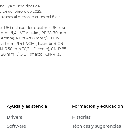
Incluye cuatro tipos de
a 24 de febrero de 2025.
lanzadas al mercado antes del 8 de
s RF (incluidos los objetivos RF para
5 mm f/1,4 L VCM (julio), RF 28-70 mm
viembre), RF 70-200 mm f/2,8 L IS
 50 mm f/1,4 L VCM (diciembre), CN-
CN-R 50 mm T/1,3 L F (enero), CN-R 85
R 20 mm T/1,5 L F (marzo), CN-R 135
Ayuda y asistencia
Formación y educación
Drivers
Historias
Software
Técnicas y sugerencias