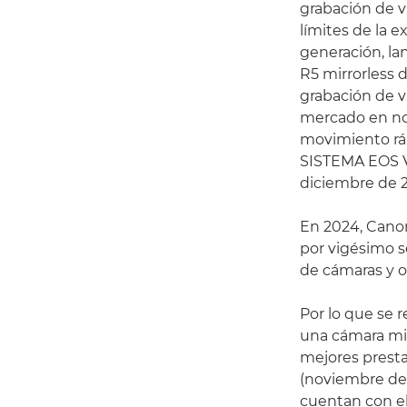
grabación de v
límites de la 
generación, la
R5 mirrorless 
grabación de v
mercado en no
movimiento ráp
SISTEMA EOS VR
diciembre de 2
En 2024, Cano
por vigésimo 
de cámaras y ob
Por lo que se r
una cámara mir
mejores prestac
(noviembre de
cuentan con e