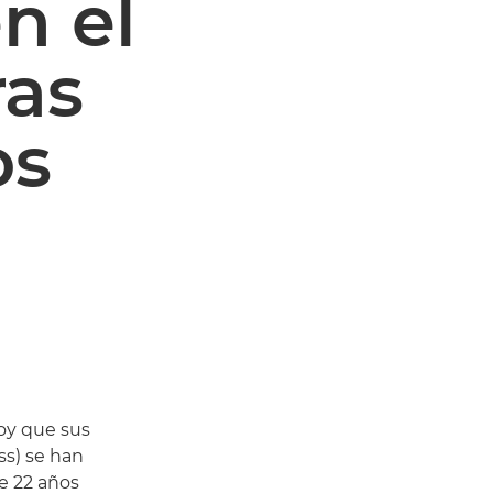
n el
as
os
oy que sus
ss) se han
e 22 años