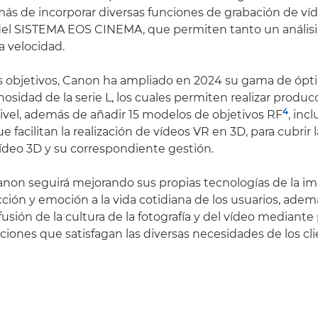
ás de incorporar diversas funciones de grabación de ví
del SISTEMA EOS CINEMA, que permiten tanto un anális
a velocidad.
s objetivos, Canon ha ampliado en 2024 su gama de óptica
nosidad de la serie L, los cuales permiten realizar produ
4
nivel, además de añadir 15 modelos de objetivos RF
, inc
e facilitan la realización de vídeos VR en 3D, para cubrir 
deo 3D y su correspondiente gestión.
Canon seguirá mejorando sus propias tecnologías de la i
acción y emoción a la vida cotidiana de los usuarios, ade
usión de la cultura de la fotografía y del vídeo mediante
uciones que satisfagan las diversas necesidades de los cli