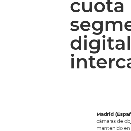
cuota
segme
digita
inter
Madrid (Españ
cámaras de obj
mantenido en 