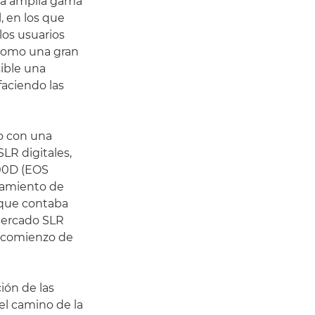
na amplia gama
, en los que
los usuarios
í como una gran
sible una
faciendo las
do con una
LR digitales,
00D (EOS
nzamiento de
 que contaba
mercado SLR
l comienzo de
ión de las
 el camino de la