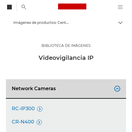
Canon Logo, back to
Imágenes de productos: Centro de prensa de Canon
Activ
Canon
Centro de prensa
BIBLIOTECA DE IMÁGENES
Videovigilancia IP
Network Cameras

RC-IP300

CR-N400
