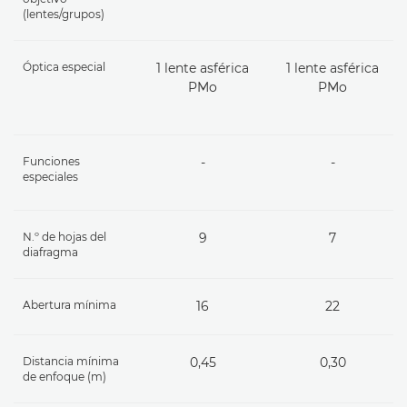
(lentes/grupos)
Óptica especial
1 lente asférica
1 lente asférica
PMo
PMo
Funciones
-
-
especiales
N.º de hojas del
9
7
diafragma
Abertura mínima
16
22
Distancia mínima
0,45
0,30
de enfoque (m)