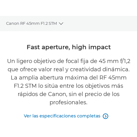
Canon RF 45mm F1.2 STM
Toggle breadcrumbs
Descripción general
Fast aperture, high impact
Especificaciones
Un ligero objetivo de focal fija de 45 mm f/1,2
que ofrece valor real y creatividad dinámica.
Galería
La amplia abertura máxima del RF 45mm
Valoraciones
F1.2 STM lo sitúa entre los objetivos más
rápidos de Canon, sin el precio de los
Asistencia
profesionales.
ENCONTRAR UN DISTRIBUIDOR
Ver las especificaciones completas
