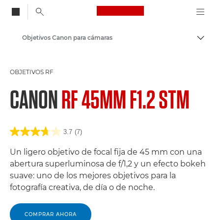
Canon Logo, back to
Objetivos Canon para cámaras
Activ
Canon
OBJETIVOS RF
CANON
RF 45MM F1.2 STM
3.7
(7)
Un ligero objetivo de focal fija de 45 mm con una
abertura superluminosa de f/1,2 y un efecto bokeh
suave: uno de los mejores objetivos para la
fotografía creativa, de día o de noche.
COMPRAR AHORA