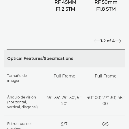
RF 45MM
RF 50mm
F1.2 STM
F1.8 STM
1-2
of
4
Optical Features/Specifications
Tamaño de
Full Frame
Full Frame
imagen
Ángulo de visión
49° 35', 29° 50', 51°
40° 00', 27° 30', 46°
(horizontal,
20'
00'
vertical, diagonal)
Estructura del
9/7
6/5
objetivo