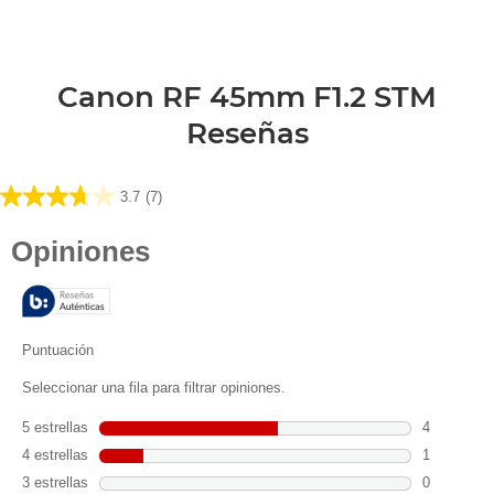
Canon RF 45mm F1.2 STM
Reseñas
3.7
(7)
3.7
de
5
estrellas.
7
reseñas