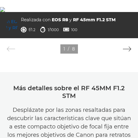
Realizada con
EOS R8
y
RF 45mm F1.2 STM
abertura
velocidad de obturación
ISO



f/1.2
1/1000
100
1
/
8
Más detalles sobre el RF 45MM F1.2
STM
Desplázate por las zonas resaltadas para
descubrir las características clave que sitúan
a este compacto objetivo de focal fija entre
los mejores objetivos de Canon para retratos