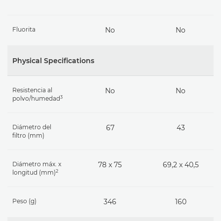
Fluorita
No
No
Physical Specifications
Resistencia al
No
No
3
polvo/humedad
Diámetro del
67
43
filtro (mm)
Diámetro máx. x
78 x 75
69,2 x 40,5
2
longitud (mm)
Peso (g)
346
160