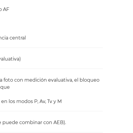
o AF
cia central
valuativa)
 foto con medición evaluativa, el bloqueo
oque
en los modos P, Av, Tv y M
(se puede combinar con AEB).