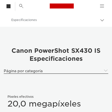
Canon Logo, back t
Especificaciones
Activ
el
Canon
hilo
de
Cámaras digitales
Aria
Canon PowerShot SX430 IS - Cámaras
Canon PowerShot SX430 IS
Especificaciones
Página por categoría
Píxeles efectivos
20,0 megapíxeles