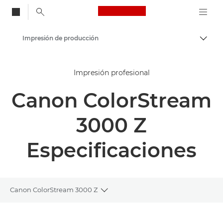
Canon Logo, back to
Impresión de producción
Activ
Canon
Impresión profesional
Soluciones y servicios
Canon ColorStream
Productos para empresa
3000 Z
Especificaciones
Canon ColorStream 3000 Z
Toggle breadcrumbs
Descripción general